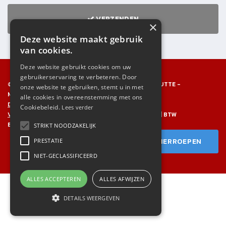
VERZENDEN
×
Deze website maakt gebruik
van cookies.
Deze website gebruikt cookies om uw
gebruikerservaring te verbeteren. Door
© 2026 FOOTBALL STORE PUTTE - DARTS STORE PUTTE -
onze website te gebruiken, stemt u in met
MECHELBAAN 485 - 2580 PUTTE
alle cookies in overeenstemming met ons
DARTSSTOREBELGIUM@GMAIL.COM
|
015638191
Cookiebeleid.
Lees verder
VERKOOPSVOORWAARDEN
|
PRIVACY & DISCLAIMER
| BTW
BE0555.773.475 |
B2B LOGIN
STRIKT NOODZAKELIJK
BESTELLING HERROEPEN
PRESTATIE
NIET-GECLASSIFICEERD
ALLES ACCEPTEREN
ALLES AFWIJZEN
DETAILS WEERGEVEN