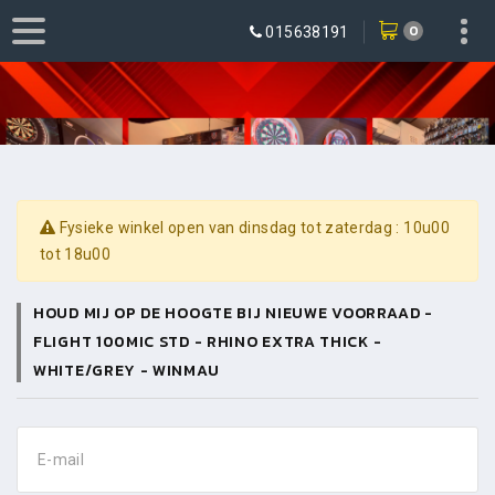
0
015638191
Fysieke winkel open van dinsdag tot zaterdag : 10u00
tot 18u00
HOUD MIJ OP DE HOOGTE BIJ NIEUWE VOORRAAD -
FLIGHT 100MIC STD - RHINO EXTRA THICK -
WHITE/GREY - WINMAU
E-mail