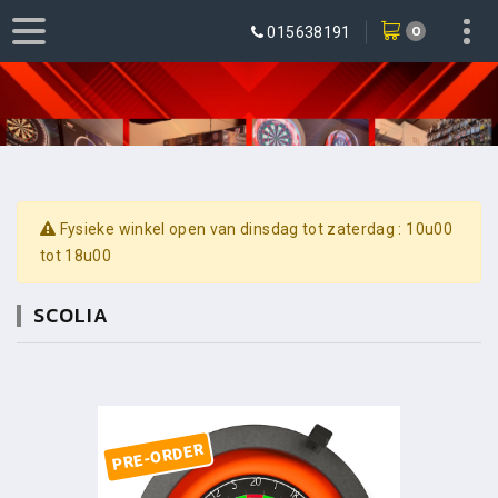
0
015638191
Fysieke winkel open van dinsdag tot zaterdag : 10u00
tot 18u00
SCOLIA
PRE-ORDER