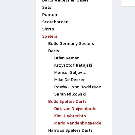
Darts Wallets en Cases
Sets
Punten
Scoreborden
Shirts
Spelers
Bulls Germany Spelers
Darts
Brian Raman
Krzysztof Ratajski
Mensur Suljovic
Mike De Decker
Rowby-John Rodriguez
Sarah Milkowski
Bulls Spelers Darts
Dirk van Duijvenbode
Kim Huybrechts
Mario Vandenbogaerde
Harrows Spelers Darts