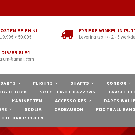
OSTEN BE EN NL
FYSIEKE WINKEL IN PUT
L 9,99€ < 50,00€
Levering tss +/- 2 - 5 werk
 015/63.81.91
lgium@gmail.com
 DARTS
FLIGHTS
SHAFTS
CONDOR
LIGHT DECK
SOLO FLIGHT HARROWS
TARGET FL
KABINETTEN
ACCESSOIRES
DARTS WALLE
ERS
SCOLIA
CADEAUBON
FOOTBALL RANG
CHTE DARTSPIJLEN