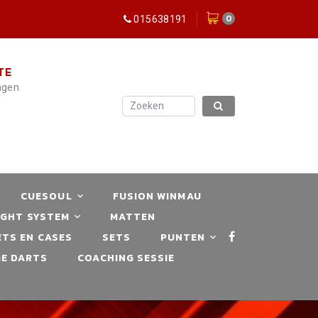
0
015638191
TE
dagen
CUESOUL
FUSION WINMAU
IGHT SYSTEM
MATTEN
TS EN CASES
SETS
PUNTEN
E DARTS
COACHING SESSIE