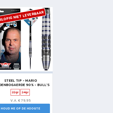
RLOPIG NIET LEVERBAAR
STEEL TIP - MARIO
DENBOGAERDE 90% - BULL'S
22gr
24gr
V.A. € 79,95
HOUD ME OP DE HOOGTE