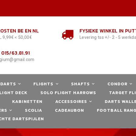
OSTEN BE EN NL
FYSIEKE WINKEL IN PUT
L 9,99€ < 50,00€
Levering tss +/- 2 - 5 werk
 015/63.81.91
lgium@gmail.com
 DARTS
FLIGHTS
SHAFTS
CONDOR
LIGHT DECK
SOLO FLIGHT HARROWS
TARGET FL
KABINETTEN
ACCESSOIRES
DARTS WALLE
ERS
SCOLIA
CADEAUBON
FOOTBALL RANG
CHTE DARTSPIJLEN