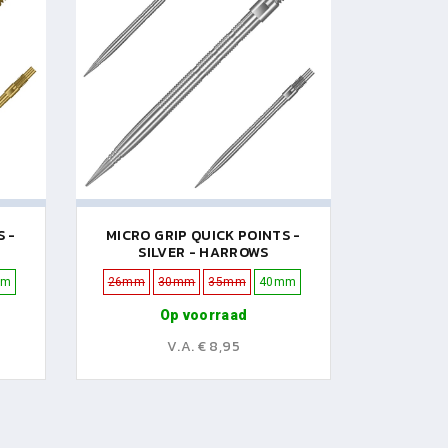
S -
MICRO GRIP QUICK POINTS -
SILVER - HARROWS
mm
26mm
30mm
35mm
40mm
Op voorraad
V.A. € 8,95