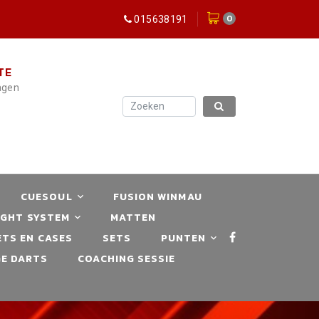
0
015638191
TE
dagen
CUESOUL
FUSION WINMAU
IGHT SYSTEM
MATTEN
TS EN CASES
SETS
PUNTEN
E DARTS
COACHING SESSIE