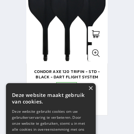
CONDOR AXE 120 TRIFIN - STD -
BLACK - DART FLIGHT SYSTEM
×
M (24mm)
Deze website maakt gebruik
Op voorraad
van cookies.
V.A. € 19,95
Deze website gebruikt cookies om uw
gebruikerservaring te verbeteren. Door
onze website te gebruiken, stemt u in met
alle cookies in overeenstemming met ons