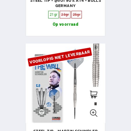
STEEL TIP - @501 90% AT4 - BULLS
GERMANY
21gr
23gr
25gr
Op voorraad
VOORLOPIG NIET LEVERBAAR