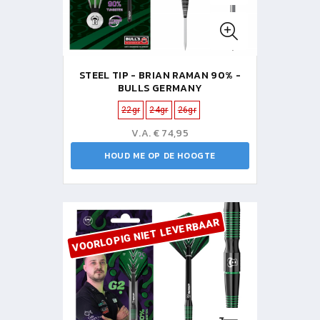
STEEL TIP - BRIAN RAMAN 90% -
BULLS GERMANY
22gr
24gr
26gr
V.A. € 74,95
HOUD ME OP DE HOOGTE
VOORLOPIG NIET LEVERBAAR