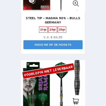
STEEL TIP - MAGMA 90% - BULLS
GERMANY
21gr
23gr
25gr
V.A. € 84,95
HOUD ME OP DE HOOGTE
VOORLOPIG NIET LEVERBAAR