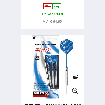
23gr
25gr
Op voorraad
V.A. € 64,95