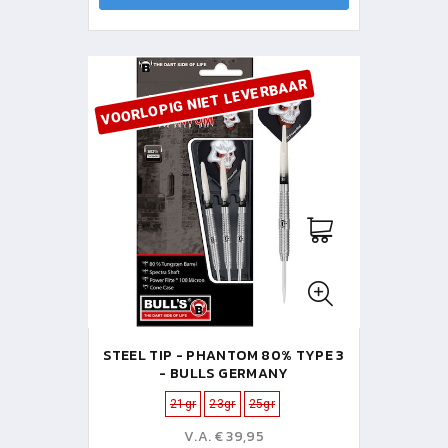
VOORLOPIG NIET LEVERBAAR
STEEL TIP - PHANTOM 80% TYPE 3
- BULLS GERMANY
21gr
23gr
25gr
V.A. € 39,95