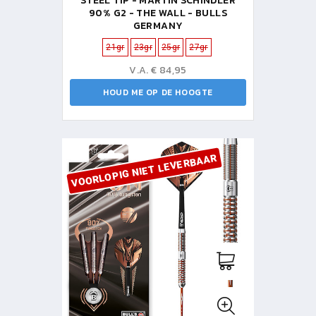
STEEL TIP - MARTIN SCHINDLER
90% G2 - THE WALL - BULLS
GERMANY
21gr
23gr
25gr
27gr
V.A. € 84,95
HOUD ME OP DE HOOGTE
VOORLOPIG NIET LEVERBAAR