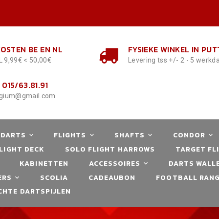
OSTEN BE EN NL
FYSIEKE WINKEL IN PUT
L 9,99€ < 50,00€
Levering tss +/- 2 - 5 werk
 015/63.81.91
lgium@gmail.com
 DARTS
FLIGHTS
SHAFTS
CONDOR
LIGHT DECK
SOLO FLIGHT HARROWS
TARGET FL
KABINETTEN
ACCESSOIRES
DARTS WALLE
ERS
SCOLIA
CADEAUBON
FOOTBALL RANG
CHTE DARTSPIJLEN