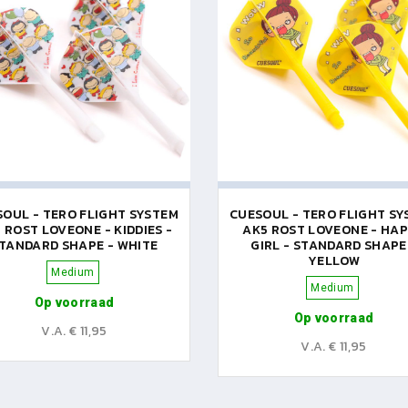
OUL - TERO FLIGHT SYSTEM
CUESOUL - TERO FLIGHT S
 ROST LOVEONE - KIDDIES -
AK5 ROST LOVEONE - HA
TANDARD SHAPE - WHITE
GIRL - STANDARD SHAPE
YELLOW
Medium
Medium
Op voorraad
Op voorraad
V.A. € 11,95
V.A. € 11,95