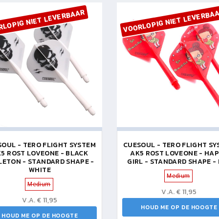
RLOPIG NIET LEVERBAAR
VOORLOPIG NIET LEVERBA
OUL - TERO FLIGHT SYSTEM
CUESOUL - TERO FLIGHT S
5 ROST LOVEONE - BLACK
AK5 ROST LOVEONE - HA
LETON - STANDARD SHAPE -
GIRL - STANDARD SHAPE -
WHITE
Medium
Medium
V.A. € 11,95
V.A. € 11,95
HOUD ME OP DE HOOGTE
HOUD ME OP DE HOOGTE