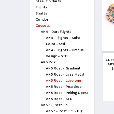
Steel Tip Darts
Flights
Shafts
Condor
Cuesoul
AK4 - Dart Flights
AK4 - Flights - Solid
Color - Std
AK4 - Flights - Unique
Design - STD
CUES
AK5 Rost
AK5
AK5 Rost - Gradient
S
AK5 Rost - Jazz Metal
AK5 Rost - Love one
AK5 Rost - Peardrop
AK5 Rost - Peking Opera
AK5 Rost - STD
AK57 - Rost T19
AK57 - Rost T19 - Big