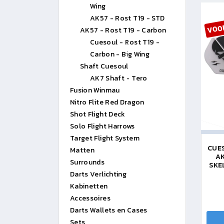
Wing
VOO
AK57 - Rost T19 - STD
AK57 - Rost T19 - Carbon
Cuesoul - Rost T19 -
Carbon - Big Wing
Shaft Cuesoul
AK7 Shaft - Tero
Fusion Winmau
Nitro Flite Red Dragon
Shot Flight Deck
Solo Flight Harrows
Target Flight System
CUES
Matten
AK
Surrounds
SKE
Darts Verlichting
Kabinetten
Accessoires
Darts Wallets en Cases
Sets