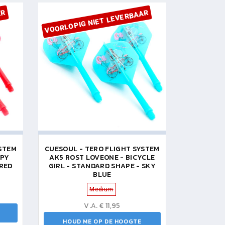
AR
VOORLOPIG NIET LEVERBAAR
YSTEM
CUESOUL - TERO FLIGHT SYSTEM
PPY
AK5 ROST LOVEONE - BICYCLE
 RED
GIRL - STANDARD SHAPE - SKY
BLUE
Medium
V.A. € 11,95
HOUD ME OP DE HOOGTE