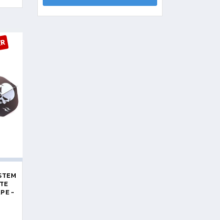
AR
YSTEM
ITE
PE -