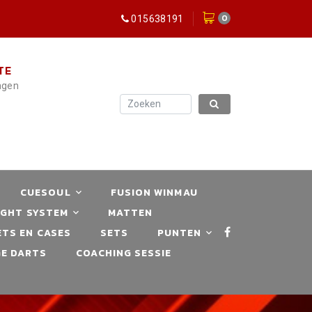
0
015638191
TE
dagen
CUESOUL
FUSION WINMAU
IGHT SYSTEM
MATTEN
TS EN CASES
SETS
PUNTEN
E DARTS
COACHING SESSIE