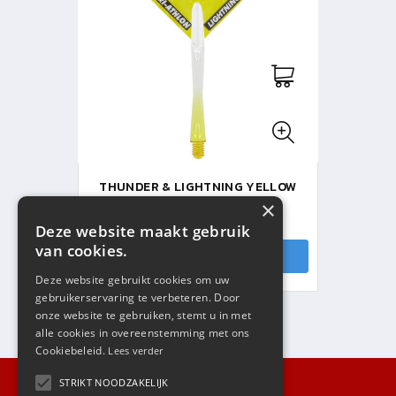
THUNDER & LIGHTNING YELLOW
FLIGHT SHAFT SET
×
V.A. € 3,99
Deze website maakt gebruik
van cookies.
HOUD ME OP DE HOOGTE
Deze website gebruikt cookies om uw
gebruikerservaring te verbeteren. Door
onze website te gebruiken, stemt u in met
alle cookies in overeenstemming met ons
Cookiebeleid.
Lees verder
STRIKT NOODZAKELIJK