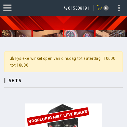
0
015638191
Fysieke winkel open van dinsdag tot zaterdag : 10u00
tot 18u00
SETS
VOORLOPIG NIET LEVERBAAR