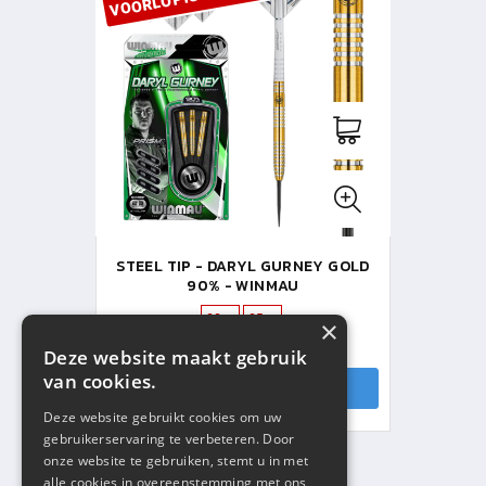
STEEL TIP - DARYL GURNEY GOLD
90% - WINMAU
23gr
25gr
×
V.A. € 57,95
Deze website maakt gebruik
van cookies.
HOUD ME OP DE HOOGTE
Deze website gebruikt cookies om uw
gebruikerservaring te verbeteren. Door
onze website te gebruiken, stemt u in met
alle cookies in overeenstemming met ons