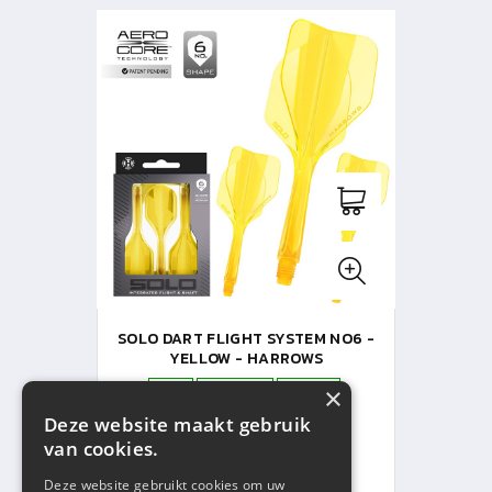
SOLO DART FLIGHT SYSTEM NO6 -
YELLOW - HARROWS
×
Short
Inbetween
Medium
Deze website maakt gebruik
Op voorraad
van cookies.
V.A. € 10,95
Deze website gebruikt cookies om uw