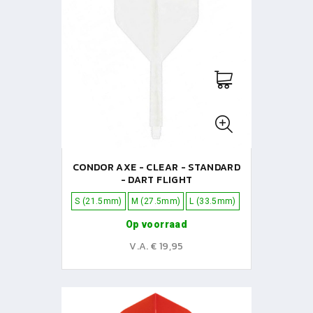
CONDOR AXE - CLEAR - STANDARD
- DART FLIGHT
S (21.5mm)
M (27.5mm)
L (33.5mm)
Op voorraad
V.A. € 19,95