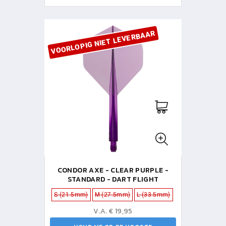
VOORLOPIG NIET LEVERBAAR
CONDOR AXE - CLEAR PURPLE -
STANDARD - DART FLIGHT
S (21.5mm)
M (27.5mm)
L (33.5mm)
V.A. € 19,95