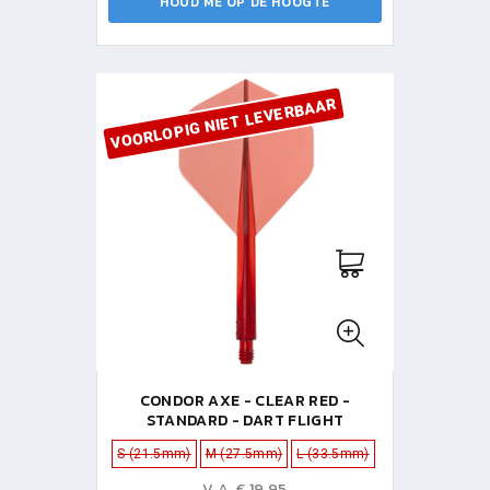
HOUD ME OP DE HOOGTE
VOORLOPIG NIET LEVERBAAR
CONDOR AXE - CLEAR RED -
STANDARD - DART FLIGHT
S (21.5mm)
M (27.5mm)
L (33.5mm)
V.A. € 19,95