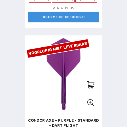
V.A. € 19,95
HOUD ME OP DE HOOGTE
VOORLOPIG NIET LEVERBAAR
CONDOR AXE - PURPLE - STANDARD
- DART FLIGHT