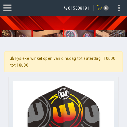
0
015638191
Fysieke winkel open van dinsdag tot zaterdag : 10u00
tot 18u00