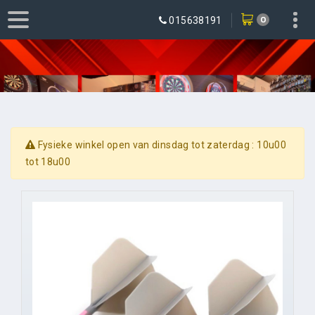
0
015638191
Fysieke winkel open van dinsdag tot zaterdag : 10u00
tot 18u00